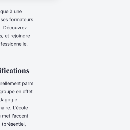
ique à une
 ses formateurs
ux. Découvrez
, et rejoindre
essionnelle.
ifications
rellement parmi
groupe en effet
édagogie
naire. L’école
 met l’accent
 (présentiel,