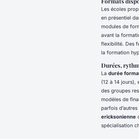
Formats dispon
Les écoles propo
en présentiel da
modules de form
avant la formati
flexibilité. Des
la formation hy
Durées, rythm
La
durée forma
(12 à 14 jours),
des groupes rest
modèles de fina
parfois d’autres
ericksonienne
o
spécialisation ch