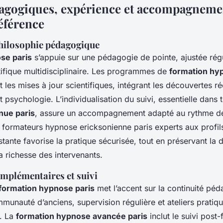
agogiques, expérience et accompagneme
référence
hilosophie pédagogique
se paris
s’appuie sur une pédagogie de pointe, ajustée rég
tifique multidisciplinaire. Les programmes de
formation hy
t les mises à jour scientifiques, intégrant les découvertes r
 psychologie. L’individualisation du suivi, essentielle dans 
nue paris
, assure un accompagnement adapté au rythme d
 formateurs hypnose ericksonienne paris experts aux profils
tante favorise la pratique sécurisée, tout en préservant la d
a richesse des intervenants.
mplémentaires et suivi
formation hypnose paris
met l’accent sur la continuité pé
unauté d’anciens, supervision régulière et ateliers pratiq
x. La
formation hypnose avancée paris
inclut le suivi post