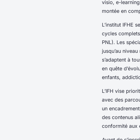
visio, e-learning
montée en comp
L’institut IFHE 
cycles complets
PNL). Les spécia
jusqu’au niveau 
s’adaptent à to
en quête d’évolu
enfants, addicti
L’IFH vise prior
avec des parcour
un encadrement 
des contenus ali
conformité aux 
Avant de s’inscri