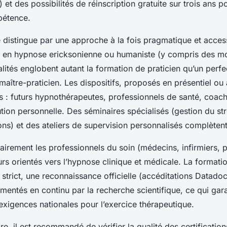
) et des possibilités de réinscription gratuite sur trois ans p
étence.
se distingue par une approche à la fois pragmatique et acces
 en hypnose ericksonienne ou humaniste (y compris des mo
lités englobent autant la formation de praticien qu’un perf
maître-praticien. Les dispositifs, proposés en présentiel ou 
us : futurs hypnothérapeutes, professionnels de santé, coa
tion personnelle. Des séminaires spécialisés (gestion du st
ons) et des ateliers de supervision personnalisés complètent 
itairement les professionnels du soin (médecins, infirmiers
s orientés vers l’hypnose clinique et médicale. La formatio
strict, une reconnaissance officielle (accéditations Datado
mentés en continu par la recherche scientifique, ce qui garan
exigences nationales pour l’exercice thérapeutique.
re, il est recommandé de vérifier la qualité des certification