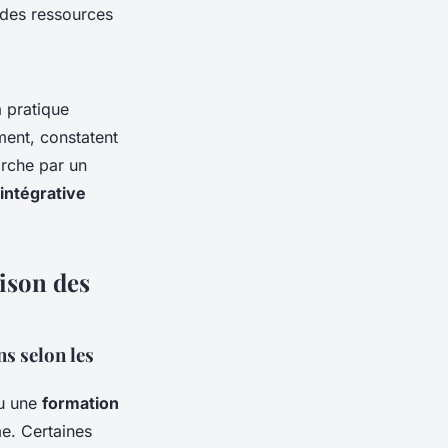
 des ressources
 pratique
ment, constatent
arche par un
intégrative
aison des
ns selon les
u une
formation
sme. Certaines