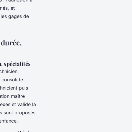
més, et
bles gages de
 durée,
, spécialités
chnicien,
u consolide
hnicien) puis
ation maître
exes et valide la
s sont proposés
 enfance.