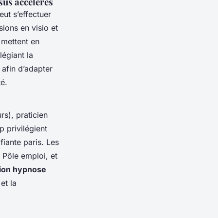
sus accélérés
ut s’effectuer
ions en visio et
 mettent en
légiant la
 afin d’adapter
é.
rs), praticien
p privilégient
fiante paris. Les
 Pôle emploi, et
tion hypnose
et la