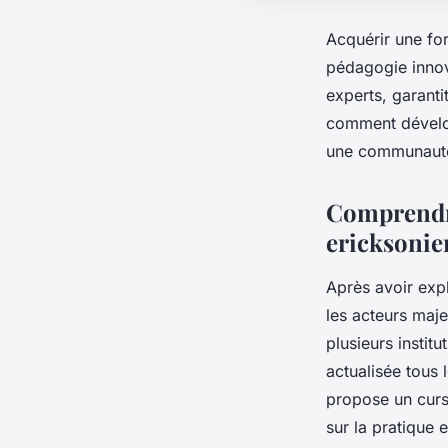
Acquérir une fo
pédagogie innov
experts, garanti
comment dévelop
une communauté 
Comprendre
ericksonien
Après avoir expl
les acteurs maje
plusieurs inst
actualisée tous l
propose un curs
sur la pratique 