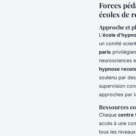
Forces péd
écoles de 
Approche et p
L’
école d’hypno
un comité scien
paris
privilégien
neurosciences et
hypnose recon
soutenu par des
supervision cons
approches par l
Ressources co
Chaque
centre 
accès à une comm
tous les niveau