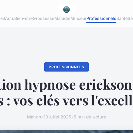
eil
Actu
Bien-être
Grossesse
Maladie
Minceur
Professionnels
Santé
Se
PROFESSIONNELS
ion hypnose erickson
 : vos clés vers l'exce
Manon
•
10 juillet 2025
•
5 min de lecture