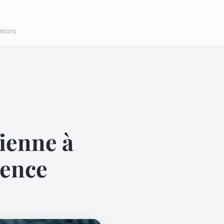
niors
ienne à
llence