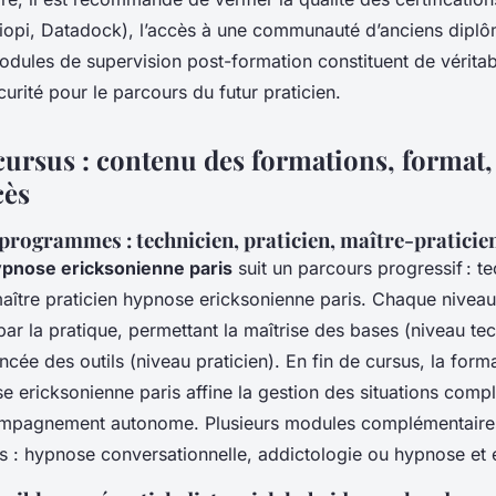
liopi, Datadock), l’accès à une communauté d’anciens diplô
modules de supervision post-formation constituent de vérita
curité pour le parcours du futur praticien.
 cursus : contenu des formations, format,
cès
programmes : technicien, praticien, maître-praticien
ypnose ericksonienne paris
suit un parcours progressif : te
maître praticien hypnose ericksonienne paris. Chaque nivea
par la pratique, permettant la maîtrise des bases (niveau tec
ancée des outils (niveau praticien). En fin de cursus, la form
e ericksonienne paris affine la gestion des situations compl
ompagnement autonome. Plusieurs modules complémentaire
s : hypnose conversationnelle, addic­tologie ou hypnose et