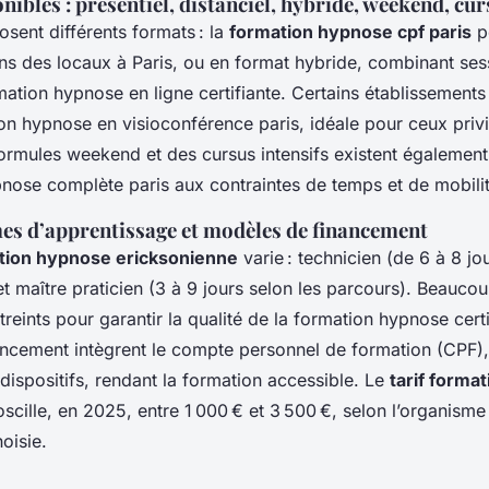
ibles : présentiel, distanciel, hybride, weekend, cur
sent différents formats : la
formation hypnose cpf paris
pe
ns des locaux à Paris, ou en format hybride, combinant sess
ation hypnose en ligne certifiante. Certains établissements
on hypnose en visioconférence paris, idéale pour ceux privi
 formules weekend et des cursus intensifs existent également
pnose complète paris aux contraintes de temps et de mobilit
es d’apprentissage et modèles de financement
tion hypnose ericksonienne
varie : technicien (de 6 à 8 jou
 et maître praticien (3 à 9 jours selon les parcours). Beaucou
reints pour garantir la qualité de la formation hypnose certi
ncement intègrent le compte personnel de formation (CPF),
 dispositifs, rendant la formation accessible. Le
tarif forma
scille, en 2025, entre 1 000 € et 3 500 €, selon l’organisme 
oisie.