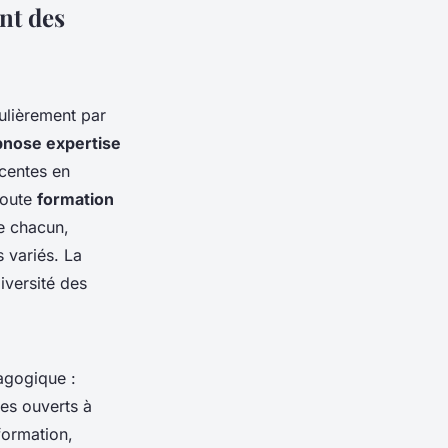
nt des
ulièrement par
pnose expertise
écentes en
toute
formation
e chacun,
 variés. La
iversité des
dagogique :
ues ouverts à
-formation,