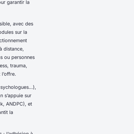
our garantir la
sible, avec des
dules sur la
ectionnement
à distance,
chs ou personnes
ress, trauma,
l’offre.
, psychologues…),
n s’appuie sur
ck, ANDPC), et
tit la
s : l’adhésion à